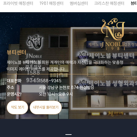
프라이빗 매칭센터
1981 매칭센터
멤버십센터
크리스찬 매칭센터
뷰
뷰티센터
제이노블 뷰티센터는 회원 개개인의 매력과 자신감을 극대화하는 맞춤형
이미지 메이킹 서비스를 제공합니다.
대표전화
1588-9345
주소
서울 강남구 논현로 874 진성빌딩
운영시간
오전 10시~오후 9시
약도 보기
내부시설 둘러보기