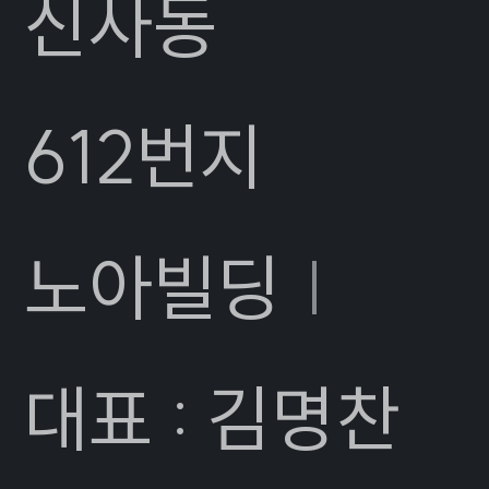
신사동
612번지
노아빌딩
|
대표 : 김명찬