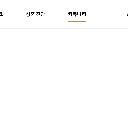
크
성혼 진단
커뮤니티