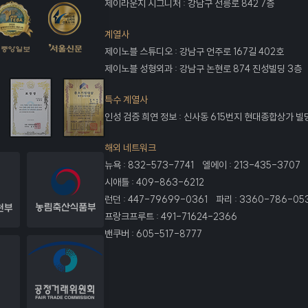
제이라운지 시그니처 : 강남구 선릉로 842 7층
계열사
제이노블 스튜디오 : 강남구 언주로 167길 402호
제이노블 성형외과 : 강남구 논현로 874 진성빌딩 3층
특수 계열사
인성 검증 희연 정보 : 신사동 615번지 현대종합상가 빌
해외 네트워크
뉴욕 : 832-573-7741 엘에이 : 213-435-3707
시애틀 : 409-863-6212
런던 : 447-79699-0361 파리 : 3360-786-05
프랑크프루트 : 491-71624-2366
밴쿠버 : 605-517-8777