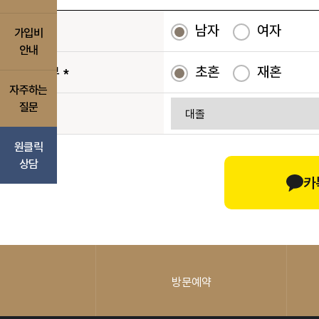
남자
여자
성별
*
가입비
안내
초혼
재혼
결혼여부
*
자주하는
질문
학력
*
원클릭
상담
카
방문예약