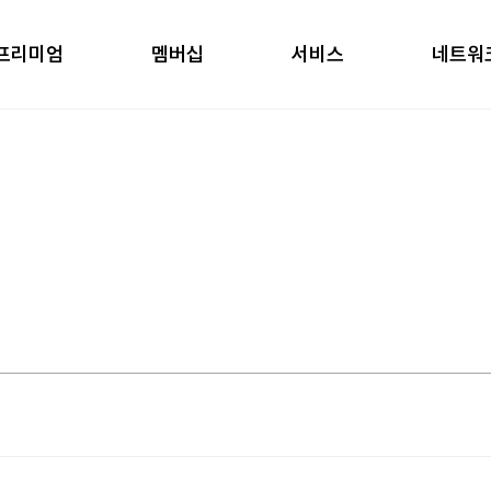
프리미엄
멤버십
서비스
네트워