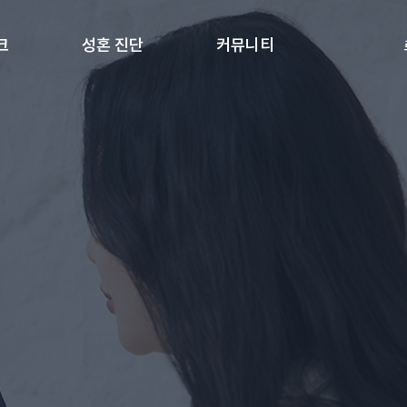
크
성혼 진단
커뮤니티