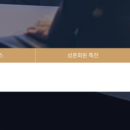
스
성혼회원 특전