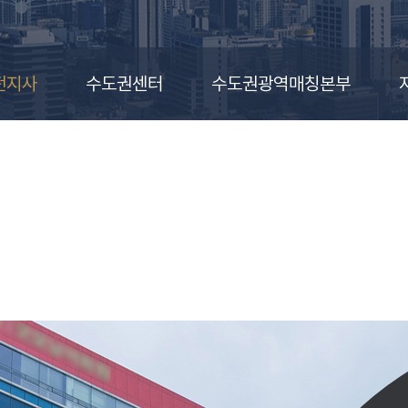
전지사
수도권센터
수도권광역매칭본부