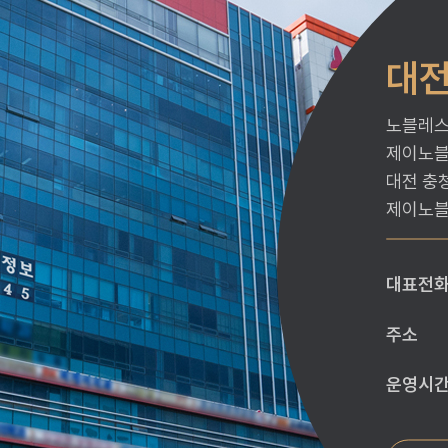
대
노블레스
제이노블
대전 충
제이노블
대표전
주소
운영시