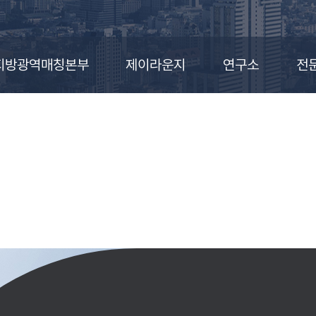
지방광역매칭본부
제이라운지
연구소
전